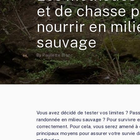
et de chasse p
nourrir en mil
sauvage
By
Paulette Blanc
Vous avez décidé de tester vos limites ? Pass
randonnée en milieu sauvage ? Pour survivre e
correctement. Pour cela, vous serez amené à c
principaux moyens pour assurer votre survie d