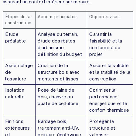
assurant un confort intérieur sur mesure.
Étapes de la
Actions principales
Objectifs visés
construction
Étude
Analyse du terrain,
Garantir la
préalable
étude des règles
faisabilité et la
d’urbanisme,
conformité du
définition du budget
projet
Assemblage
Création de la
Assurer la solidité
de
structure bois avec
et la stabilité de la
l’ossature
montants et lisses
construction
Isolation
Pose de laine de
Optimiser la
naturelle
bois, chanvre ou
performance
ouate de cellulose
énergétique et le
confort thermique
Finitions
Bardage bois,
Protéger la
extérieures
traitement anti-UV,
structure et
et
peinture écologique
valoriser